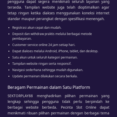
pengguna dapat segera menikmati seluruh layanan yang
tersedia. Tampilan website juga telah dioptimalkan agar
tetap ringan ketika diakses menggunakan koneksi internet
standar maupun perangkat dengan spesifikasi menengah.
Registrasi akun cepat dan mudah.
Deposit dan withdraw praktis melalui berbagai metode
pembayaran.
Customer service online 24 jam setiap hari.
Dapat diakses melalui Android, iPhone, tablet, dan desktop.
Satu akun untuk seluruh kategori permainan.
Tampilan website ringan serta responsif.
Navigasi sederhana sehingga mudah digunakan.
Update permainan dilakukan secara berkala.
Beragam Permainan dalam Satu Platform
SEKTORPLAY88 menghadirkan pilihan permainan yang
lengkap sehingga pengguna tidak perlu berpindah ke
berbagai website berbeda. Pecinta Slot Online dapat
menikmati ribuan pilihan permainan dengan berbagai tema