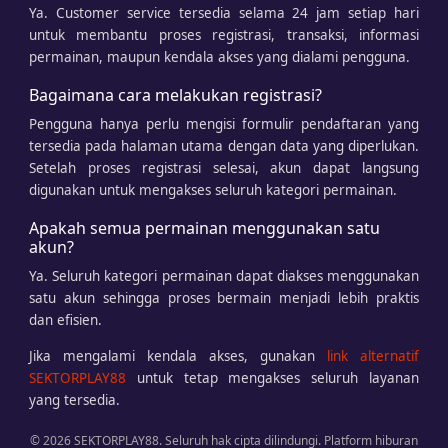
Ya. Customer service tersedia selama 24 jam setiap hari
untuk membantu proses registrasi, transaksi, informasi
permainan, maupun kendala akses yang dialami pengguna.
Bagaimana cara melakukan registrasi?
Pengguna hanya perlu mengisi formulir pendaftaran yang
tersedia pada halaman utama dengan data yang diperlukan.
Setelah proses registrasi selesai, akun dapat langsung
digunakan untuk mengakses seluruh kategori permainan.
Apakah semua permainan menggunakan satu
akun?
Ya. Seluruh kategori permainan dapat diakses menggunakan
satu akun sehingga proses bermain menjadi lebih praktis
dan efisien.
Jika mengalami kendala akses, gunakan
link alternatif
SEKTORPLAY88
untuk tetap mengakses seluruh layanan
yang tersedia.
© 2026 SEKTORPLAY88. Seluruh hak cipta dilindungi. Platform hiburan