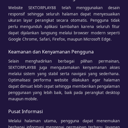
Website SEKTORPLAY88 telah menggunakan desain
responsif sehingga seluruh halaman dapat menyesuaikan
ukuran layar perangkat secara otomatis. Pengguna tidak
perlu mengunduh aplikasi tambahan karena seluruh fitur
dapat dijalankan langsung melalui browser modern seperti
Google Chrome, Safari, Firefox, maupun Microsoft Edge.
Keamanan dan Kenyamanan Pengguna
Selain menghadirkan berbagai pilihan permainan,
SEKTORPLAY88 juga mengutamakan kenyamanan akses
melalui sistem yang stabil serta navigasi yang sederhana.
Optimalisasi performa website dilakukan agar halaman
dapat dimuat lebih cepat sehingga memberikan pengalaman
penggunaan yang lebih baik, baik pada perangkat desktop
maupun mobile.
Pusat Informasi
Melalui halaman utama, pengguna dapat menemukan
berbagai informasi mengenai permainan terbaru, layanan